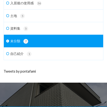
入居後の使用感
36
土地
5
資料集
5
未分類
7
自己紹介
1
Tweets by pontafami