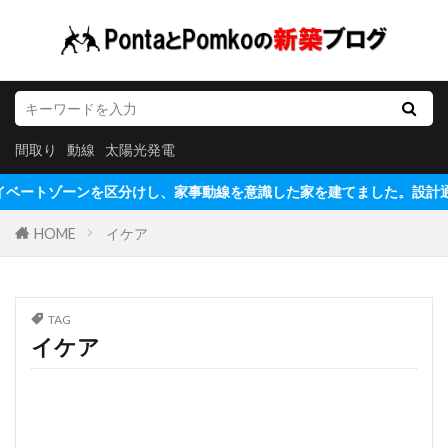
間取り
動線
太陽光発電
イベートゾーンを区分けし、家事動線を意識した家を建てました。設計通り快
HOME
イケア
TAG
イケア