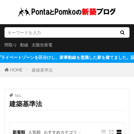
間取り
動線
太陽光発電
プライベートゾーンを区分けし、家事動線を意識した家を建てました。設計通
HOME
建築基準法
TAG
建築基準法
新着順
人気順
おすすめカテゴリ