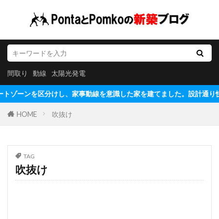
間取り
動線
太陽光発電
トゾーンを区分けし、家事動線を意識した家を建てました。設計通り快適に生活
HOME
吹抜け
TAG
吹抜け