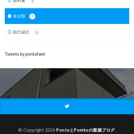
資料集
5
未分類
7
自己紹介
1
Tweets by pontafami
© Copyright 2026
PontaとPomkoの新築ブログ
.