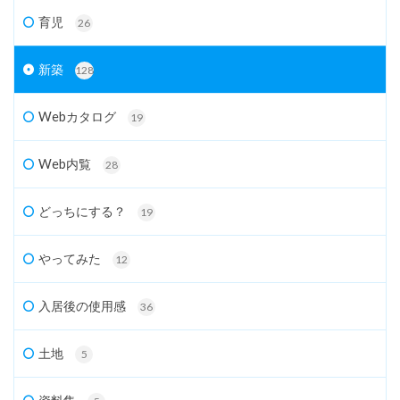
育児
26
新築
128
Webカタログ
19
Web内覧
28
どっちにする？
19
やってみた
12
入居後の使用感
36
土地
5