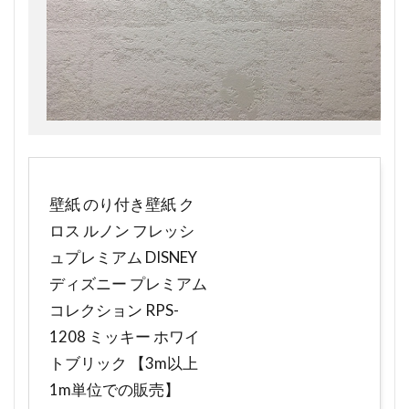
壁紙 のり付き壁紙 ク
ロス ルノン フレッシ
ュプレミアム DISNEY
ディズニー プレミアム
コレクション RPS-
1208 ミッキー ホワイ
トブリック 【3m以上
1m単位での販売】