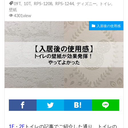
09T
,
10T
,
RPS-1208
,
RPS-1244
,
ディズニー
,
トイレ
,
壁紙
4301view
入居後の使用感
1F
・
2F
トイレの記事でご紹介した通り、トイレの