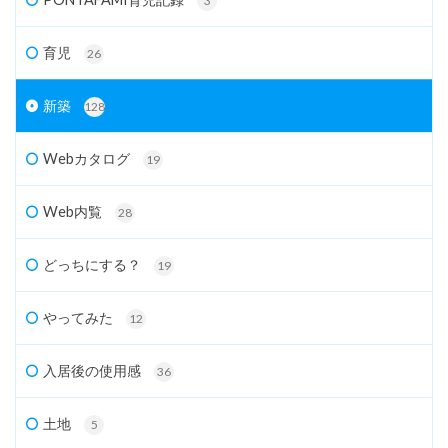
3
育児
26
新築
128
Webカタログ
19
Web内覧
28
どっちにする？
19
やってみた
12
入居後の使用感
36
土地
5