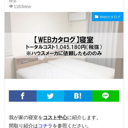
寝室
1183view
Webカタログ
我が家の寝室を
コスト中心
に紹介します。
間取り紹介は
コチラ
を参照ください。