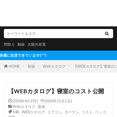
間取り
動線
太陽光発電
Ponta&Pom
HOME
新築
Webカタログ
【WEBカタログ】寝室の
【WEBカタログ】寝室のコスト公開
2020年4月19日
2020年11月13日
Webカタログ
,
新築
14B
,
WEBカタログ
,
エアコン
,
カーテン
,
コスト
,
ベッド
,