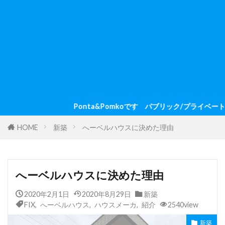
Ponta&Pomkoです パブリック/プライベートゾーンを区分け
HOME
新築
へーベルハウスに決めた理由
へーベルハウスに決めた理由
2020年2月1日
2020年8月29日
新築
FIX
,
へーベルハウス
,
ハウスメーカ
,
紹介
2540view
新築