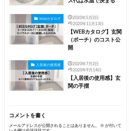
ス代は水温で決まる
2020年5月2日
Webカタログ
2020年11月13日
【WEBカタログ】玄関
（ポーチ）のコスト公
開
2020年7月2日
入居後の使用感
2020年9月14日
【入居後の使用感】玄
関の手摺
コメントを書く
メールアドレスが公開されることはありません。
※
が付いて
いる欄は必須項目です