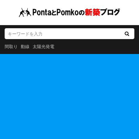
間取り
動線
太陽光発電