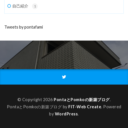
自己紹介
1
Tweets by pontafami
© Copyright 2026
PontaとPomkoの新築ブログ
.
PontaとPomkoの新築ブログ by
FIT-Web Create
. Powered
by
WordPress
.