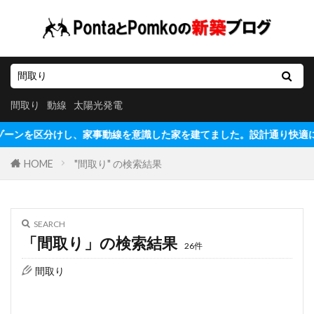
間取り
動線
太陽光発電
ンを区分けし、家事動線を意識した家を建てました。設計通り快適に生活でき
HOME
"間取り" の検索結果
SEARCH
「間取り」の検索結果
26件
間取り