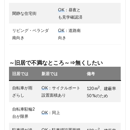
OK
：昼夜と
閑静な住宅街
も見学確認済
リビング・ベランダ
OK
：道路南
南向き
向き
～旧居で不満なところ～⇒無くしたい
旧居では
新居では
備考
2
自転車が雨
OK
：サイクルポート
120 m
、建蔽率
ざらし
設置面積あり
50 %のため
自転車駐輪2
OK
：同上
台が限界
2
駐車場が遠
OK
：駐車場設置面積