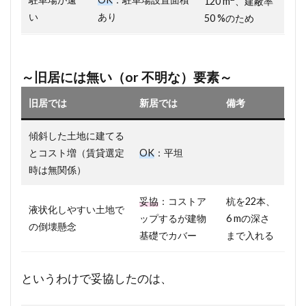
120 m
、建蔽率
い
あり
50 %のため
～旧居には無い
（or 不明な）
要素～
旧居では
新居では
備考
傾斜した土地に建てる
とコスト増（賃貸選定
OK
：平坦
時は無関係）
妥協
：コストア
杭を22本、
液状化しやすい土地で
ップするが建物
6 mの深さ
の倒壊懸念
基礎でカバー
まで入れる
というわけで妥協したのは、