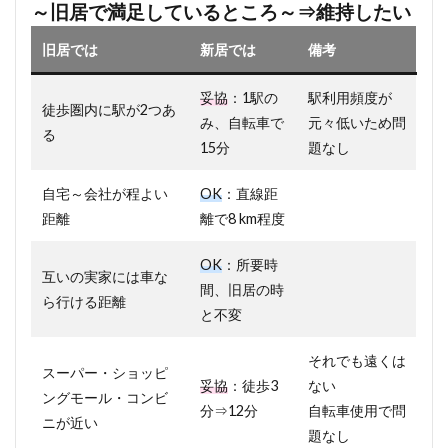
～旧居で満足しているところ～⇒維持したい
旧居では
新居では
備考
妥協
：1駅の
駅利用頻度が
徒歩圏内に駅が2つあ
み、自転車で
元々低いため問
る
15分
題なし
自宅～会社が程よい
OK
：直線距
距離
離で8 km程度
OK
：所要時
互いの実家には車な
間、旧居の時
ら行ける距離
と不変
それでも遠くは
スーパー・ショッピ
妥協
：徒歩3
ない
ングモール・コンビ
分⇒12分
自転車使用で問
ニが近い
題なし