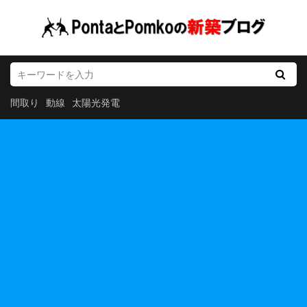
間取り
動線
太陽光発電